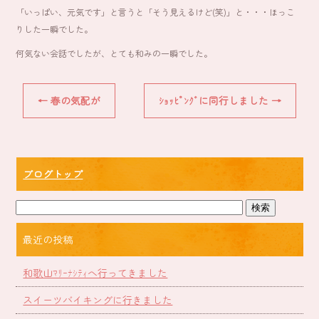
ok
「いっぱい、元気です」と言うと「そう見えるけど(笑)」と・・・ほっこ
りした一瞬でした。
何気ない会話でしたが、とても和みの一瞬でした。
←
春の気配が
ｼｮｯﾋﾟﾝｸﾞに同行しました
→
ブログトップ
最近の投稿
和歌山ﾏﾘｰﾅｼﾃｨへ行ってきました
スイーツバイキングに行きました