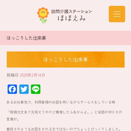
ほっこりした出来事
ほっこりした出来事
投稿日
2025年2月14日
F
T
Li
ac
wi
ne
あるお仕事先で、利用者様のお話を伺いながらサービスをしている時
e
tt
「体調大丈夫？元気そうやけど無理したらあかんよ。」と会話の中にその
b
er
言葉が。
o
普段そのようなお話をされる方ではないのでちょっとびっくりしました。